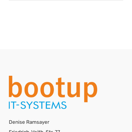
Theme
To
Rule
All
Denise Ramsayer