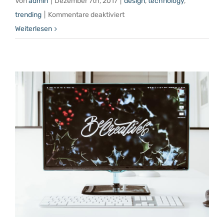
Von
admin
|
Dezember 7th, 2017
|
design
,
technology
,
für
trending
|
Kommentare deaktiviert
Standardized
Weiterlesen
Methods