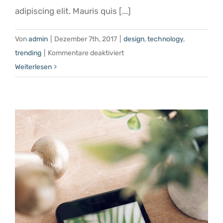
adipiscing elit. Mauris quis [...]
Von
admin
|
Dezember 7th, 2017
|
design
,
technology
,
für
trending
|
Kommentare deaktiviert
User
Weiterlesen
Interface
Counts