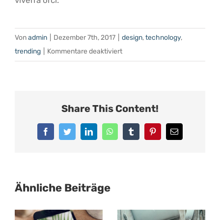
Von
admin
|
Dezember 7th, 2017
|
design
,
technology
,
für
trending
|
Kommentare deaktiviert
User
Interface
Counts
Share This Content!
Facebook
Twitter
LinkedIn
WhatsApp
Tumblr
Pinterest
E-
Mail
Ähnliche Beiträge